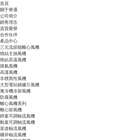
首頁
關于華通
公司簡介
銷售理念
資質榮譽
合作伙伴
產品中心
三元流節能離心風機
燒結主抽風機
燒結高溫風機
煤氣風機
高溫風機
非標異性風機
大型電站鍋爐引風機
篦冷機冷卻風機
防腐風機
離心風機系列
離心鼓風機
靜葉可調軸流風機
動葉可調軸流風機
渠道軸流風機
礦井軸流風機