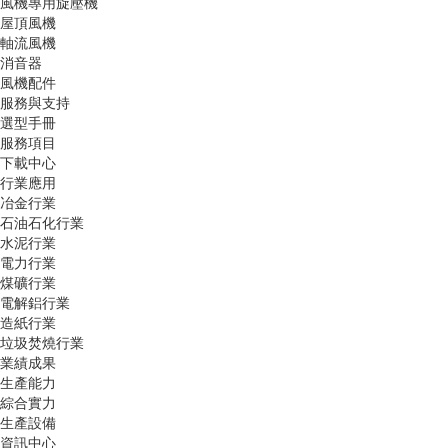
風機專用旋壓機
屋頂風機
軸流風機
消音器
風機配件
服務與支持
選型手冊
服務項目
下載中心
行業應用
冶金行業
石油石化行業
水泥行業
電力行業
煤礦行業
電解鋁行業
造紙行業
垃圾焚燒行業
業績成果
生產能力
綜合實力
生產設備
資訊中心