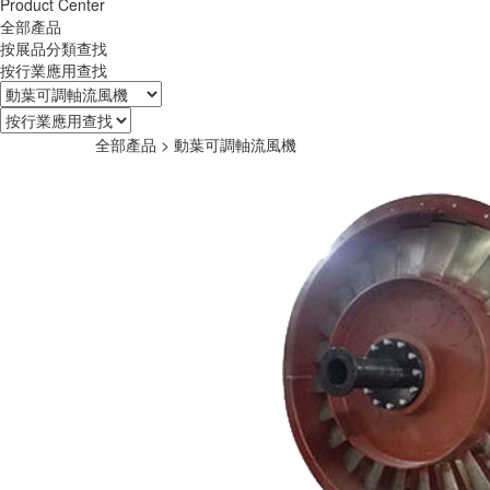
Product Center
全部產品
按展品分類查找
按行業應用查找
全部產品 > 動葉可調軸流風機