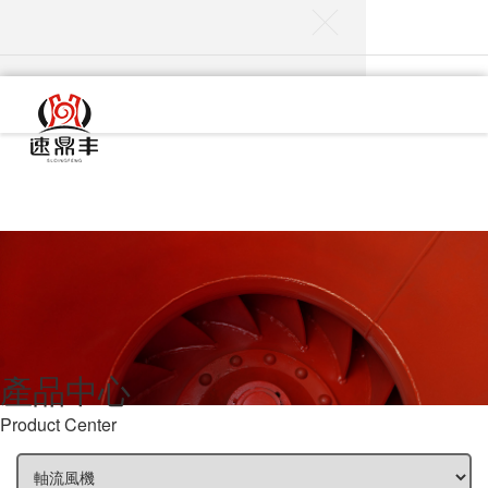
首頁
關于華通
產品中心
服務與支持
行業應用
業績成果
產品中心
生產能力
Product Center
資訊中心