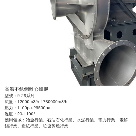
高溫不銹鋼離心風機
型號：9-26系列
流量：12000m3/h-1760000m3/h
壓力：1100pa-29500pa
溫度：20-1100°
應用領域：冶金行業、石油石化行業、水泥行業、電力行業、電解
鋁行業、造紙行業、垃圾焚燒行業