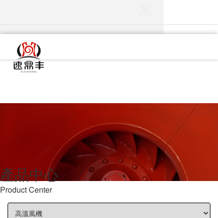
首頁
關于華通
產品中心
服務與支持
行業應用
業績成果
產品中心
生產能力
Product Center
資訊中心