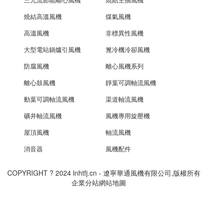
燒結高溫風機
煤氣風機
高溫風機
非標異性風機
大型電站鍋爐引風機
篦冷機冷卻風機
防腐風機
離心風機系列
離心鼓風機
靜葉可調軸流風機
動葉可調軸流風機
渠道軸流風機
礦井軸流風機
風機專用旋壓機
屋頂風機
軸流風機
消音器
風機配件
COPYRIGHT ? 2024 lnhtfj.cn - 遼寧華通風機有限公司,版權所有
遼
ICP備18018979號-1
企業分站
網站地圖