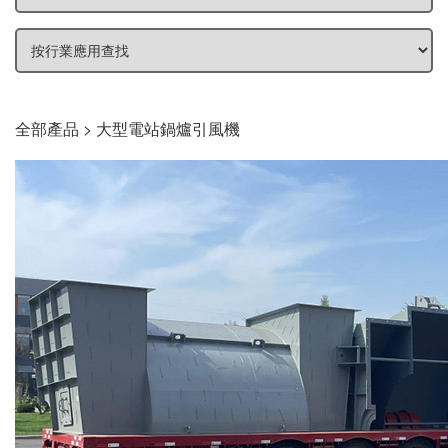
聯系我們
English
全部產品 > 大型電站鍋爐引風機