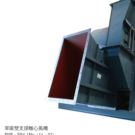
單吸雙支撐離心風機
型號：SS4-1No（11～37）