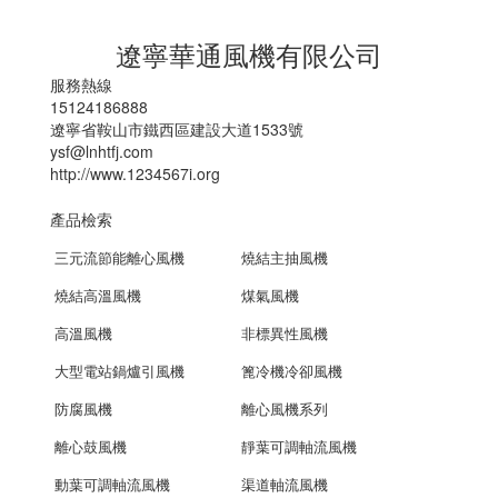
遼寧華通風機有限公司
服務熱線
15124186888
遼寧省鞍山市鐵西區建設大道1533號
ysf@lnhtfj.com
http://www.1234567i.org
產品檢索
三元流節能離心風機
燒結主抽風機
燒結高溫風機
煤氣風機
高溫風機
非標異性風機
大型電站鍋爐引風機
篦冷機冷卻風機
防腐風機
離心風機系列
離心鼓風機
靜葉可調軸流風機
動葉可調軸流風機
渠道軸流風機