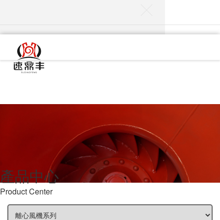
首頁
關于華通
產品中心
服務與支持
行業應用
業績成果
產品中心
生產能力
Product Center
資訊中心