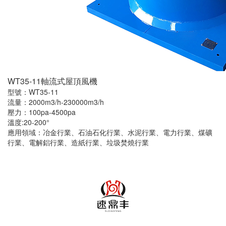
WT35-11軸流式屋頂風機
型號：WT35-11
流量：2000m3/h-230000m3/h
壓力：100pa-4500pa
溫度:20-200°
應用領域：冶金行業、石油石化行業、水泥行業、電力行業、煤礦
行業、電解鋁行業、造紙行業、垃圾焚燒行業