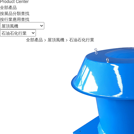
Product Center
全部產品
按展品分類查找
按行業應用查找
全部產品 > 屋頂風機 > 石油石化行業