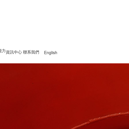
能力
資訊中心
聯系我們
English