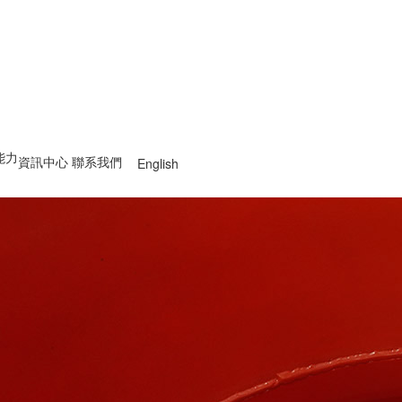
能力
資訊中心
聯系我們
English