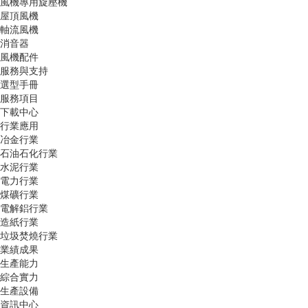
風機專用旋壓機
屋頂風機
軸流風機
消音器
風機配件
服務與支持
選型手冊
服務項目
下載中心
行業應用
冶金行業
石油石化行業
水泥行業
電力行業
煤礦行業
電解鋁行業
造紙行業
垃圾焚燒行業
業績成果
生產能力
綜合實力
生產設備
資訊中心