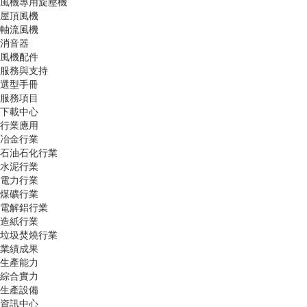
風機專用旋壓機
屋頂風機
軸流風機
消音器
風機配件
服務與支持
選型手冊
服務項目
下載中心
行業應用
冶金行業
石油石化行業
水泥行業
電力行業
煤礦行業
電解鋁行業
造紙行業
垃圾焚燒行業
業績成果
生產能力
綜合實力
生產設備
資訊中心