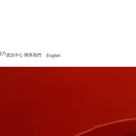
能力
資訊中心
聯系我們
English