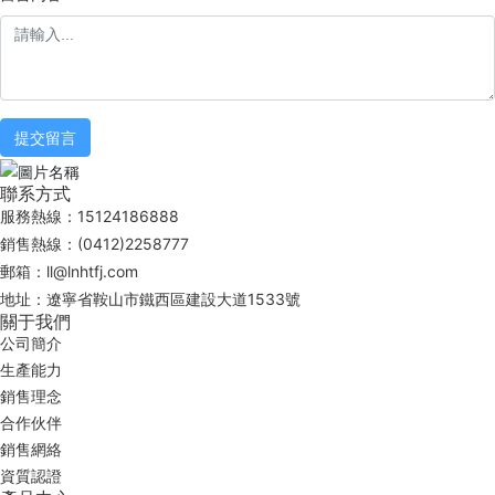
提交留言
聯系方式
服務熱線：
15124186888
銷售熱線：
(0412)2258777
郵箱：
ll@lnhtfj.com
地址：遼寧省鞍山市鐵西區建設大道1533號
關于我們
公司簡介
生產能力
銷售理念
合作伙伴
銷售網絡
資質認證