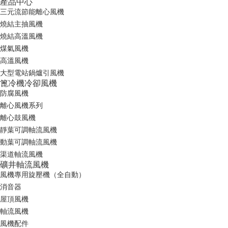
產品中心
三元流節能離心風機
燒結主抽風機
燒結高溫風機
煤氣風機
高溫風機
大型電站鍋爐引風機
篦冷機冷卻風機
防腐風機
離心風機系列
離心鼓風機
靜葉可調軸流風機
動葉可調軸流風機
渠道軸流風機
礦井軸流風機
風機專用旋壓機（全自動）
消音器
屋頂風機
軸流風機
風機配件