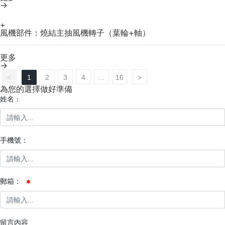
→
+
風機部件：燒結主抽風機轉子（葉輪+軸）
更多
→
<
1
2
3
4
...
16
>
為您的選擇做好準備
姓名：
手機號：
郵箱：
留言內容