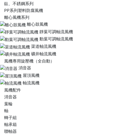
鈦、不銹鋼系列
PP系列塑料防腐風機
離心風機系列
離心鼓風機
靜葉可調軸流風機
動葉可調軸流風機
渠道軸流風機
礦井軸流風機
風機專用旋壓機（全自動）
消音器
屋頂風機
軸流風機
風機配件
消音器
葉輪
軸
轉子組
軸承箱
聯軸器