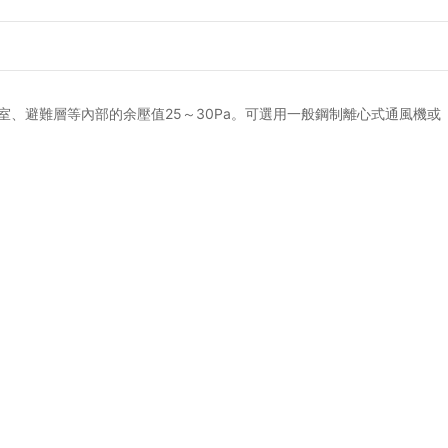
、避難層等內部的余壓值25～30Pa。可選用一般鋼制離心式通風機或