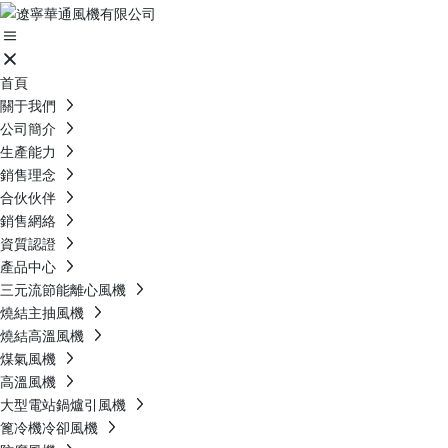
首頁
關于我們
公司簡介
生產能力
銷售理念
合伙伙伴
銷售網絡
資質認證
產品中心
三元流節能離心風機
燒結主抽風機
燒結高溫風機
煤氣風機
高溫風機
大型電站鍋爐引風機
篦冷機冷卻風機