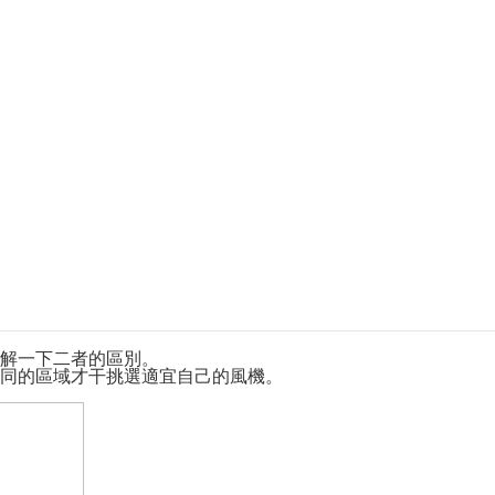
解一下二者的區別。
同的區域才干挑選適宜自己的風機。