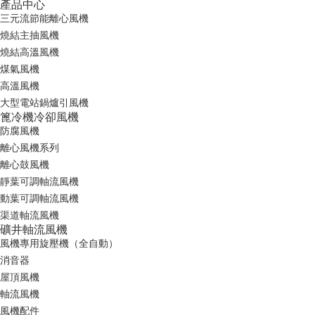
產品中心
三元流節能離心風機
燒結主抽風機
燒結高溫風機
煤氣風機
高溫風機
大型電站鍋爐引風機
篦冷機冷卻風機
防腐風機
離心風機系列
離心鼓風機
靜葉可調軸流風機
動葉可調軸流風機
渠道軸流風機
礦井軸流風機
風機專用旋壓機（全自動）
消音器
屋頂風機
軸流風機
風機配件