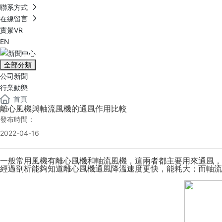
聯系方式
在線留言
實景VR
EN
全部分類
公司新聞
行業動態
首頁
離心風機與軸流風機的通風作用比較
發布時間：
2022-04-16
一般常用風機有離心風機和軸流風機，這兩者都主要用來通風，
經過剖析能夠知道離心風機通風降溫速度更快，能耗大；而軸流