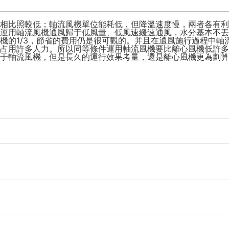
相比照較低；軸流風機單位能耗低，但降溫速度慢，兩者各有利
運用軸流風機通風歸于低風量、低風速緩速通風，水分基本不丟
機的1/3，節省的費用仍是很可觀的。并且在通風施行過程中軸
占用許多人力。所以同等條件運用軸流風機要比離心風機低許多
于軸流風機，但是長久的運行效果考量，還是離心風機更為劃算