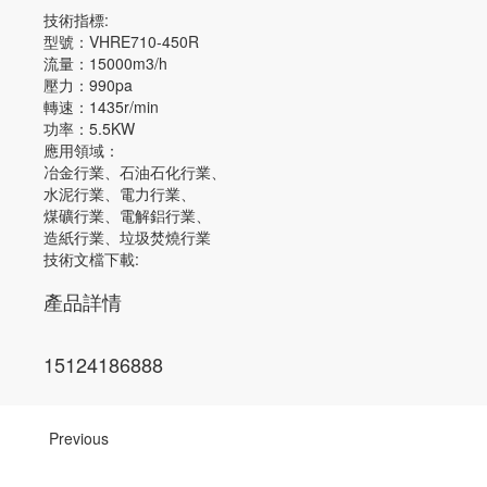
技術指標:
型號：VHRE710-450R
流量：15000m3/h
壓力：990pa
轉速：1435r/min
功率：5.5KW
應用領域：
冶金行業、石油石化行業、
水泥行業、電力行業、
煤礦行業、電解鋁行業、
造紙行業、垃圾焚燒行業
技術文檔下載:
產品詳情
15124186888
Previous