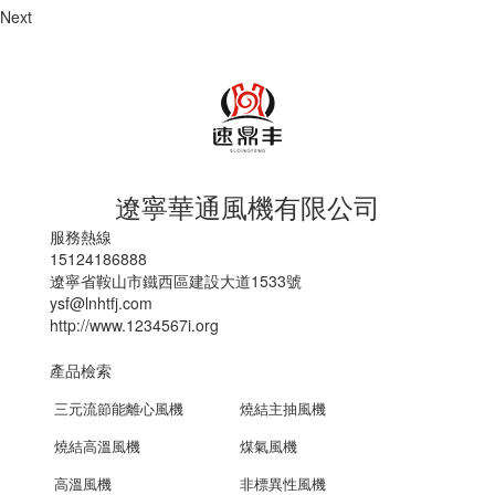
Next
遼寧華通風機有限公司
服務熱線
15124186888
遼寧省鞍山市鐵西區建設大道1533號
ysf@lnhtfj.com
http://www.1234567i.org
產品檢索
三元流節能離心風機
燒結主抽風機
燒結高溫風機
煤氣風機
高溫風機
非標異性風機