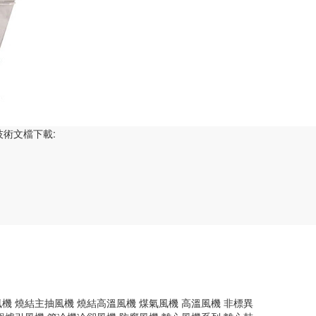
技術文檔下載:
風機
燒結主抽風機
燒結高溫風機
煤氣風機
高溫風機
非標異