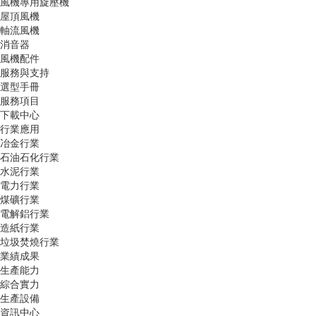
風機專用旋壓機
屋頂風機
軸流風機
消音器
風機配件
服務與支持
選型手冊
服務項目
下載中心
行業應用
冶金行業
石油石化行業
水泥行業
電力行業
煤礦行業
電解鋁行業
造紙行業
垃圾焚燒行業
業績成果
生產能力
綜合實力
生產設備
資訊中心