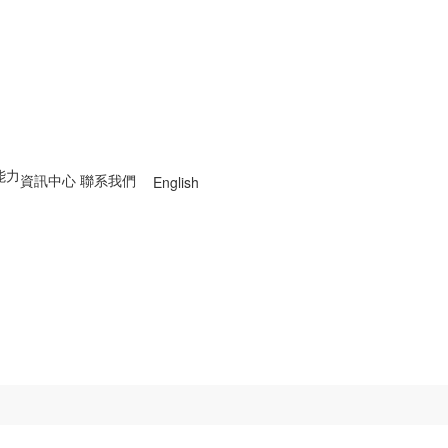
能力
資訊中心
聯系我們
English